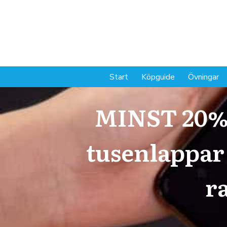
Skip
to
content
Start
Köpguide
Övningar
MINST 20% 
tusenlappar
r