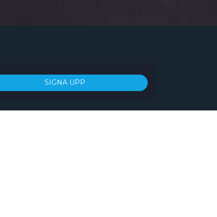
SIGNA UPP