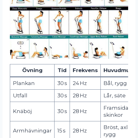
Övning
Tid
Frekvens
Huvudmuske
Plankan
30 s
24 Hz
Bål, rygg
Utfall
30 s
28 Hz
Lår, säte
Framsida lår,
Knäböj
30 s
28 Hz
skinkor
Bröst, axlar,
Armhävningar
15 s
28 Hz
rygg