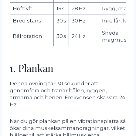
Höftlyft
15 s
28 Hz
Rygg, mage
Bred stans
30 s
30 Hz
Inre lår, knä
Sneda
Bålrotation
30 s
24 Hz
magmuskle
1. Plankan
Denna övning tar 30 sekunder att
genomföra och tränar bålen, ryggen,
armarna och benen. Frekvensen ska vara 24
Hz.
När du gör plankan på en vibrationsplatta så
ökar dina muskelsammandragningar, vilket
hjälper till att stärka bålmusklerna.