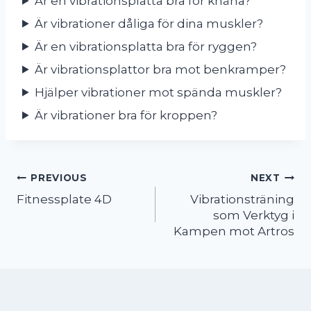
Är en vibrationsplatta bra för knäna?
Är vibrationer dåliga för dina muskler?
Är en vibrationsplatta bra för ryggen?
Är vibrationsplattor bra mot benkramper?
Hjälper vibrationer mot spända muskler?
Är vibrationer bra för kroppen?
Inläggsnavigering
PREVIOUS
NEXT
Fitnessplate 4D
Vibrationsträning
som Verktyg i
Kampen mot Artros