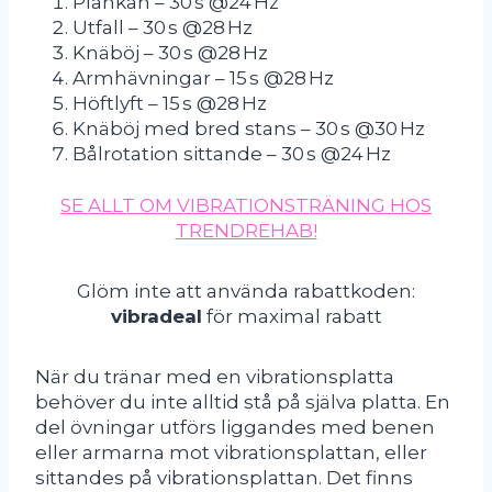
Plankan – 30 s @24 Hz
Utfall – 30 s @28 Hz
Knäböj – 30 s @28 Hz
Armhävningar – 15 s @28 Hz
Höftlyft – 15 s @28 Hz
Knäböj med bred stans – 30 s @30 Hz
Bålrotation sittande – 30 s @24 Hz
SE ALLT OM VIBRATIONSTRÄNING HOS
TRENDREHAB!
Glöm inte att använda rabattkoden:
vibradeal
för maximal rabatt
När du tränar med en vibrationsplatta
behöver du inte alltid stå på själva platta. En
del övningar utförs liggandes med benen
eller armarna mot vibrationsplattan, eller
sittandes på vibrationsplattan. Det finns