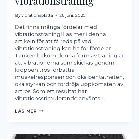
vibrationsträning
By
vibrationsplatta
26 juni, 2025
Det finns många fördelar med
vibrationsträning! Läs mer i denna
artikeln för att få reda på vad
vibrationsträning kan ha för fördelar.
Tanken bakom denna form av träning är
att vibrationerna som skickas genom
kroppen tros förbättra
muskelresponsen och öka bentätheten,
öka styrkan och fördröja uppkomsten av
artros. Som ett resultat har
vibrationsstimulerande använts i…
FÖRDELARNA
LÄS MER
MED
VIBRATIONSTRÄNING