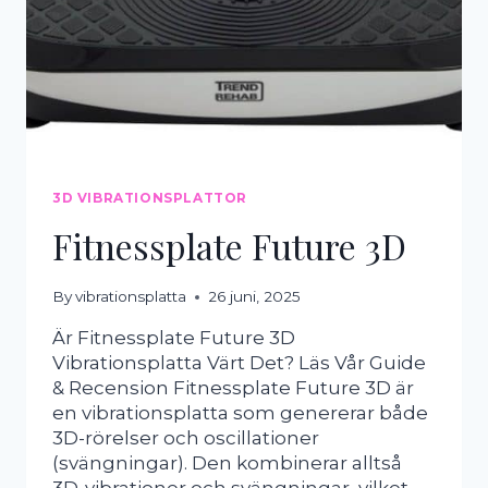
3D VIBRATIONSPLATTOR
Fitnessplate Future 3D
By
vibrationsplatta
26 juni, 2025
Är Fitnessplate Future 3D
Vibrationsplatta Värt Det? Läs Vår Guide
& Recension Fitnessplate Future 3D är
en vibrationsplatta som genererar både
3D-rörelser och oscillationer
(svängningar). Den kombinerar alltså