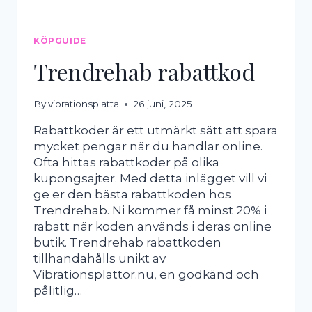
KÖPGUIDE
Trendrehab rabattkod
By
vibrationsplatta
26 juni, 2025
Rabattkoder är ett utmärkt sätt att spara
mycket pengar när du handlar online.
Ofta hittas rabattkoder på olika
kupongsajter. Med detta inlägget vill vi
ge er den bästa rabattkoden hos
Trendrehab. Ni kommer få minst 20% i
rabatt när koden används i deras online
butik. Trendrehab rabattkoden
tillhandahålls unikt av
Vibrationsplattor.nu, en godkänd och
pålitlig…