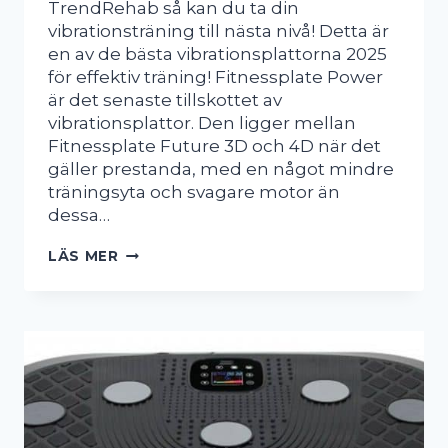
TrendRehab så kan du ta din
vibrationsträning till nästa nivå! Detta är
en av de bästa vibrationsplattorna 2025
för effektiv träning! Fitnessplate Power
är det senaste tillskottet av
vibrationsplattor. Den ligger mellan
Fitnessplate Future 3D och 4D när det
gäller prestanda, med en något mindre
träningsyta och svagare motor än
dessa…
FITNESS
LÄS MER
PLATE
POWER