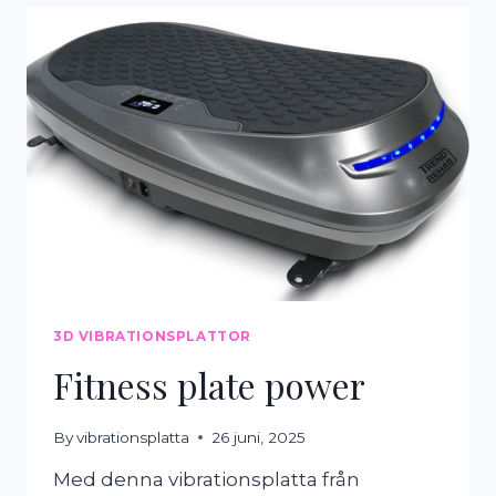
VIBRATIONSPLATTA
RECENSION
&
PRIS
2025
3D VIBRATIONSPLATTOR
Fitness plate power
By
vibrationsplatta
26 juni, 2025
Med denna vibrationsplatta från