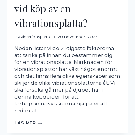
vid köp av en
vibrationsplatta?
By
vibrationsplatta
20 november, 2023
Nedan listar vi de viktigaste faktorerna
att tänka på innan du bestämmer dig
för en vibrationsplatta. Marknaden för
vibrationsplattor har växt något enormt
och det finns flera olika egenskaper som
skiljer de olika vibrationsplattorna åt. Vi
ska försöka gå mer på djupet här i
denna köpguiden för att
förhoppningsvis kunna hjälpa er att
redan ut…
VAD
LÄS MER
SKA
MAN