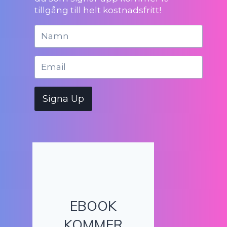
tillgång till helt kostnadsfritt!
Signa Up
EBOOK
KOMMER