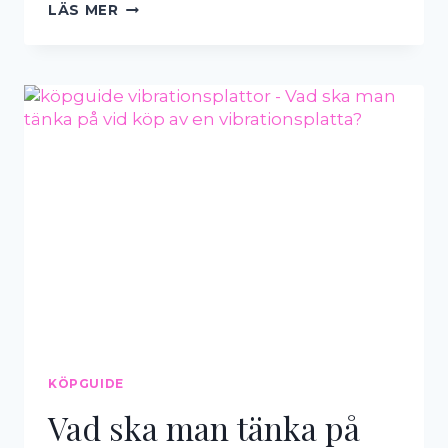
TRENDREHAB
LÄS MER
RABATTKOD
KÖPGUIDE
Vad ska man tänka på